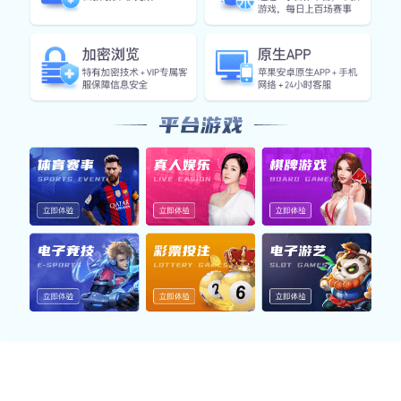
2、B席带来的经验与实力
贝尔纳多·席尔瓦（B席）的加盟，无疑是巴萨今夏转
会市场上的一大亮点。作为一名经验丰富且技术全面
的中场球员，他在英超联赛中的表现备受赞誉。B席
擅长控球、组织进攻，并且具有不俗的射门能力，这
使得他成为球队不可或缺的一部分。
B席善于利用自己的视野和传球能力，将队友送入良
好的得分位置。他能够打破对方防线，为前锋提供精
准的支持。同时，他也能够通过个人能力制造威胁，
为球队增加更多进攻选择。这种全能型中场正是现代
足球所需，而B席恰好符合这种要求。
更重要的是，B席具有丰富的大赛经验，这对于年轻
球员来说尤为重要。在压力巨大的比赛中，他能够保