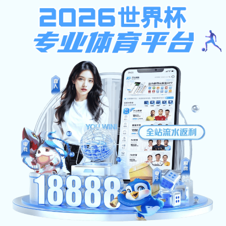
注册入口
全天更新 ·
彩神用户首页
赛事实时同步
无论您身在何处，
彩神用户首页APP
为您带来高
速、高清、稳定的观赛体验。
下载客户端
网页端访问