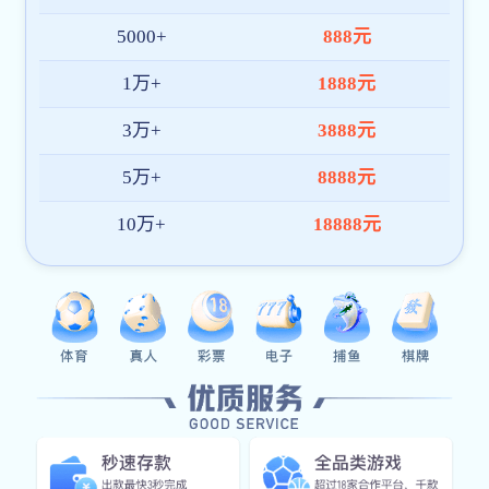
亚历克斯·格拉西亚被誉为“小蜘蛛”，他是一位极具潜
力和创造力的年轻前锋。作为一名灵活且技术精湛的
球员，他在对抗中表现出色，能够迅速突破对方防
线，为球队创造机会。他的速度和敏捷性让他成为对
手后卫心中的“梦魇”。
在上一个赛季中，小蜘蛛展现出了卓越的得分能力和
助攻意识。他不仅可以独立完成进攻，还能为队友提
供优质传球。因此，他的到来将极大丰富巴萨的进攻
打法，使球队在面对各种防守时更加游刃有余。
此外，小蜘蛛与其他攻击型球员如法蒂、登贝莱之间
也展现出了良好的默契。他们之间能够形成有效的配
合，这无疑增加了巴萨进攻端的多样性，也让教练可
以更加灵活地调整战术布置。