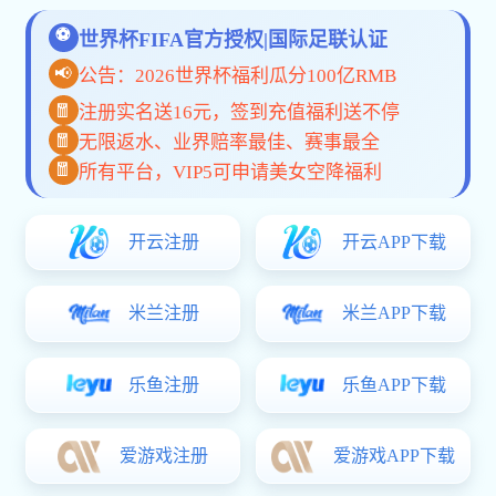
巴萨下赛季潜在首发阵容曝光小蜘
蛛B席巴斯托尼等新星加盟