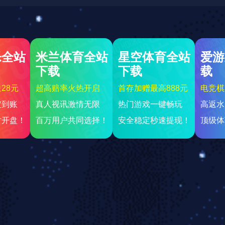
，包括职业生涯的不确定性和运动员自身应如何应对外界压力。
的主题，包括运动员自我保护的重要性、媒体对于运动员形象的
动员行为的反响。
自我保护的重要性
育界，自我保护已成为每位运动员必须认真面对的问题。随着比
仅要注重身体素质，更要学会如何保护自己的心理健康和职业生
他需要意识到外界环境可能带来的风险，以及如何制定有效策略
光灯下也使得年轻运动员容易受到各种负面信息和压力的影响。
这不仅包括教练团队，还应该涵盖家人和朋友等社交圈，在关键
学习相关法律知识，以了解自己在职场中的权利与义务。这将帮
不必要的伤害。在米奇发出的警告背景下，这种自我保护意识显