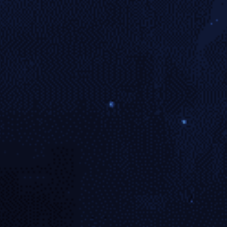
重要课题。而只有通
人生道路。
上一篇：
米奇谈文班：成熟的态度比愤怒更重…
热榜精选
#1
#2