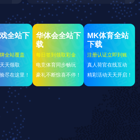
本文将从四个方面深入
影响、禁赛制度的公平
赛强度和媒体曝光率不
涯。文班作为新秀球
来规避这些风险。
因此，建立良好的心理
时刻提供必要的情感支
助他更好地应对可能出
得尤为迫切。