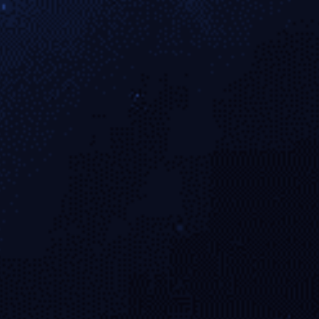
场外，一旦发生负面新
他始终保持着高度警
及良好的危机处理能
冷静，以迎接未来更多
，我们可以看到当今竞
塑造他们形象，再到禁
的问题链条，而这恰恰
成功道路上必不可少的