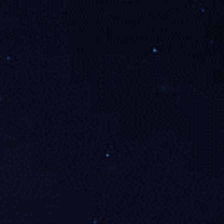
来铺就更加光辉灿烂的
下一篇：
邓利维直言球队表现令人失望场均
4