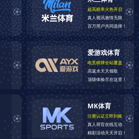
运未遭禁赛
己感到幸运未遭禁赛的
。米奇的警告不仅是对
话语则揭示了与运动员