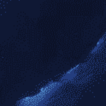
班事件中的各类报道，
动员不得不更加小心翼
了额外压力。例如，在
种无奈回应。他深知，
管理自己的社交媒体，
，需要平衡好这两者之
以来都是焦点话题。在