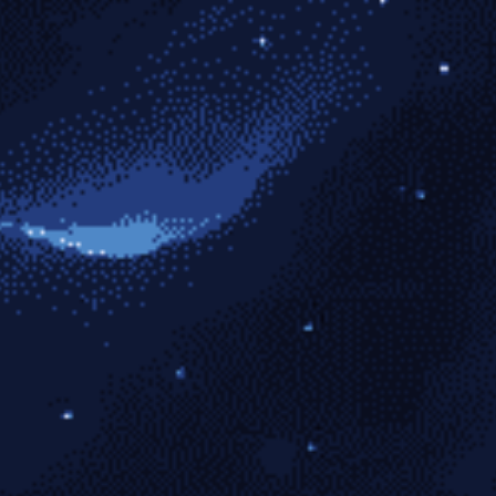
A·史密斯所言“运气
闻，其结果往往不仅
惕，以免落入舆论陷
因此，在如此复杂多
力，是每位现代运动
挑战与机遇。
总结：
通过本次关于“米奇警
技体育所面临的一系
赛制度是否公正，以
显示了现代体育行业
总之，对每位青年才