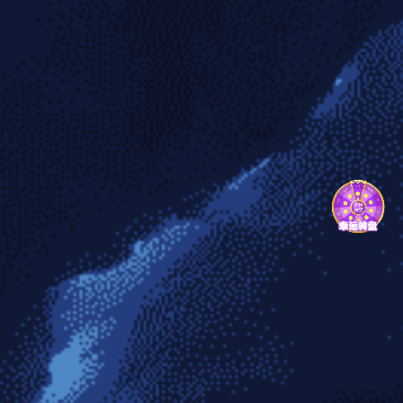
效。
开花的局面。这种变化
一个必要措施，通过提
。教练组可以根据对手
善战术组合是逆转成功
熟悉的主场能够极大提
受到额外的激励。
环境中，更容易集中注