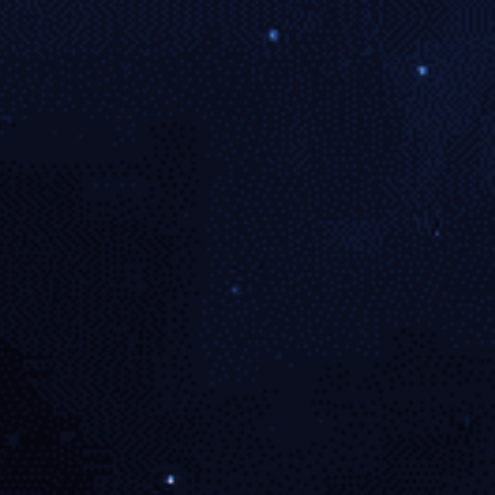
小里反击追梦言论称科尔被限制实…
热榜精选
#1
#2
亚马尔谈金球奖失利称登贝莱
黄蜂成功
获奖对
待新赛
2026-07-20
推荐
2026-06