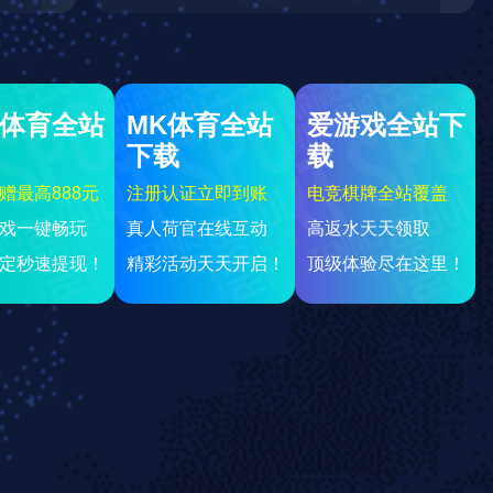
的责任。
态，即使面对困境也不
鼓励，共同克服困难。
都相信他们能够翻盘，
升球员们在比赛中的自
每一名球员都了解彼此
好地发挥自己的作用，
落后的情况下，需要根