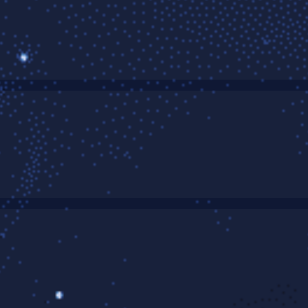
谈如何逆转0-2劣势强调主场胜利是
2026-06-19 06:47
36 次阅读
首页
/
体育动态
列赛的机会总是让人充满期待。米切尔近日在接受采访时谈到了球
主场胜利的重要性，并指出这是逆转局势的关键所在。本文将从
调整心态、战术变化、主场优势的影响以及团队协作的重要性。