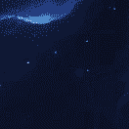
信任将帮助他们共同
门。
总结：
综上所述，面对0-2
场优势及加强团队协
通过米切尔的话，我
续保持这种拼搏精神
他们都将勇往直前！
上一篇：