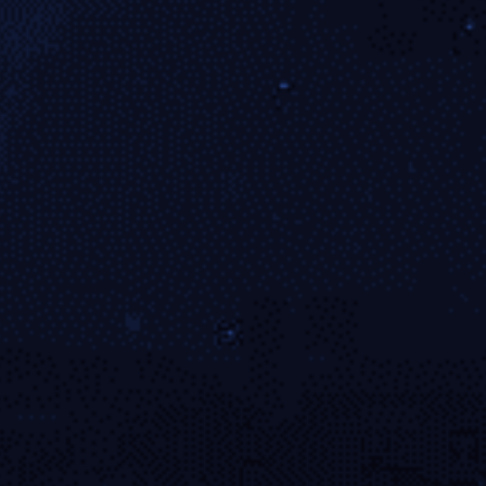
#3
#
续约主帅查尔斯李期
切尔西瞄准巴列卡诺后卫查瓦
里亚欲
-29
推荐
2026-07-26
推荐