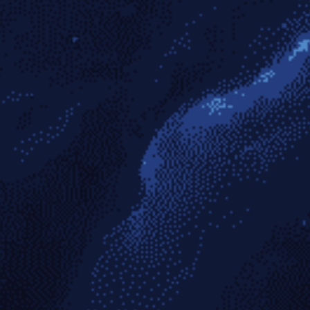
，对手在客场作战通常会受到噪音干扰，这也为主队提供了额外
现逆转目标的重要一步。
场优势进行心理博弈。例如，在进入关键时刻时，可以通过鼓舞
得整个氛围变得更有利于自己。这种积极互动不仅能增强球队凝
铺平道路。
作与默契
，团队合作都是篮球运动成功的重要元素之一。米切尔强调，当
以便形成强大的合力去迎接挑战。这种默契不仅体现在进攻端，
，提高球队成员之间的信息传递效率，是增强合作的重要方式。
付出时，自然会形成良好的化学反应，从而提高整体竞争力。此
队默契的重要途径。
互间信任关系。在关键时刻，各位队友能够依靠彼此，相信彼此