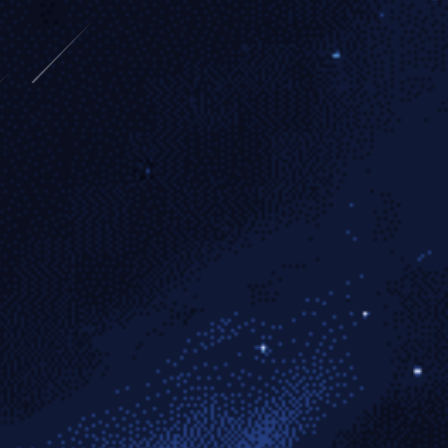
意力进行比赛。而且
作反弹的平台，是实
最后，要善于利用主
向观众寻求支持，使
手信心，为最终胜利
4、团队协
无论是在何种情况下
强团队之间的协作，
通过不断磨合与训练
的角色并愿意为团队
与沟通，也是促进团
最后，要注重培养相