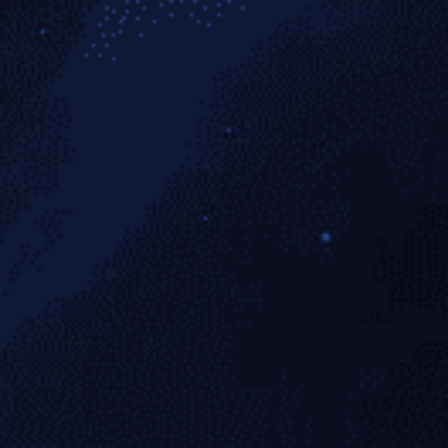
渡过难关，实现逆转。从长远来看，高度团结一致的团队才是赢
劣势时，要想实现逆转必须从多个方面入手，包括调整心态、灵活
作等各个环节。同时，这些因素相辅相成，共同构成了成功逆转
们看到了一位核心球员肩负着引领全队走出困境的不懈努力。在
，就一定有机会实现更大的突破与辉煌成果，无论是在本赛季还