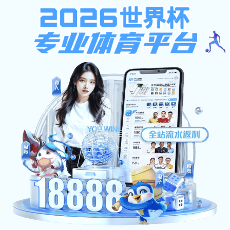
注册入口
全天更新 ·
彩神用户首页
赛事实时同步
无论您身在何处，
彩神用户首页APP
为您带来高
速、高清、稳定的观赛体验。
下载客户端
网页端访问