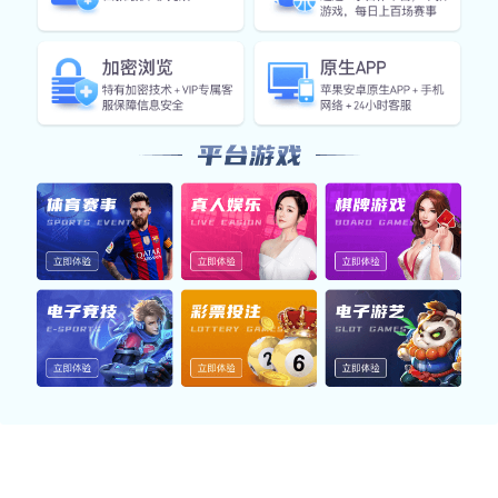
病风险增加。在一个漫长的赛季里，持续依赖这种技
术含量高且消耗体力的大量投篮，会让球员在关键时
刻失去最佳状态，对球队争冠之路产生负面影响。
2、对球队整体风格的影响
其次，高位挡拆三分战术不仅仅是一种进攻策略，更
是影响整个球队风格的重要因素。这一战术强调快速
出手和空间拉开，使得整个进攻变得偏向个人英雄主
义，而不是团队合作。这样的风格虽然吸引眼球，但
却可能导致队内化学反应的不和谐。
此外，过度依赖外线投射也使得其他进攻方式被忽
视，如低位进攻和快攻等多样化策略。因此，当对方
成功限制住外线投射后，绿军往往难以找到有效替代
方案，从而陷入僵局。而这对于一支想要争夺总冠军