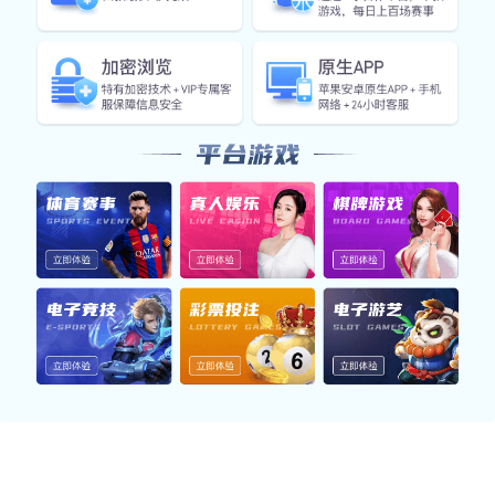
过程中的关键人物，他对于球队文化和精神风貌上的
塑造也起到了积极作用。
2、球队未来的发展方向
随着查尔斯·李续约成功，黄蜂队未来的发展方向愈加
清晰。首先，在保持现有核心阵容基础上，管理层计
划进行适度补强，以提升整体实力。通过引入优秀的
新援，可以加强球队在多个位置上的竞争力，为争夺
更高排名铺平道路。
其次，在战术方面，李教练会继续深化他的篮球理
念，引入更多现代篮球元素，如三分投射和快速转换
等战术。同时，他也会更加注重培养年轻球员，让他
们能迅速融入比赛节奏，提高团队整体水平。这种长
期发展的规划，将使得黄蜂队具备更强大的可持续竞