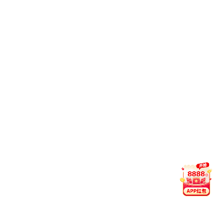
特别是在内线位置，高效能防守者显然是今后的补强
重点之一。如果能够找到合适的大个子选手，将大幅
提升球队篮板保护及内线攻击能力。此外，小前锋和
控卫的位置也是管理层需要关注的重要领域，通过合
理配置资源，实现最佳组合。
与此同时，现有核心如拉梅洛·鲍尔等人的成长也是至
关重要。他们需要在新赛季承担起更多责任，以确保
整个团队向着更高目标迈进。只有充分发挥每位球员
特长，相互配合才能实现预期目标，实现真正意义上
的飞跃。
4、球迷与媒体反响
查尔斯·李续约后，各界反响热烈。许多媒体纷纷给予
积极评价，他们认为这将为黄蜂带来更多稳定性与持